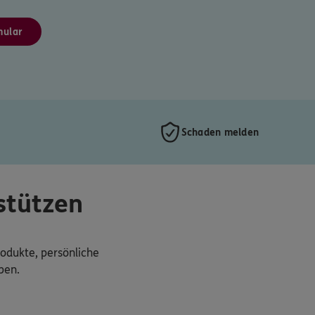
mular
Schaden melden
stützen
rodukte, persönliche
ben.