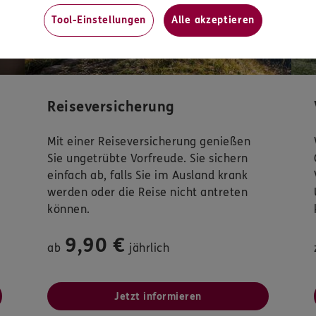
Tool-Einstellungen
Alle akzeptieren
Reiseversicherung
Mit einer Reiseversicherung genießen
Sie ungetrübte Vorfreude. Sie sichern
einfach ab, falls Sie im Ausland krank
werden oder die Reise nicht antreten
können.
9,90 €
ab
jährlich
Jetzt informieren